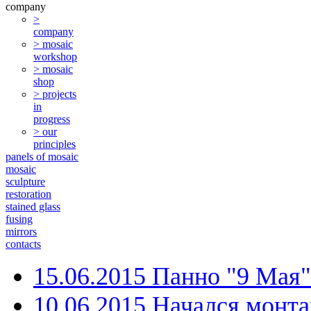
company
>
company
> mosaic
workshop
> mosaic
shop
> projects
in
progress
> our
principles
panels of mosaic
mosaic
sculpture
restoration
stained glass
fusing
mirrors
contacts
15.06.2015 Панно "9 Мая
10.06.2015 Начался монт