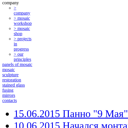
company
>
company
> mosaic
workshop
> mosaic
shop
> projects
in
progress
> our
principles
panels of mosaic
mosaic
sculpture
restoration
stained glass
fusing
mirrors
contacts
15.06.2015 Панно "9 Мая
10.06.2015 Начался монт