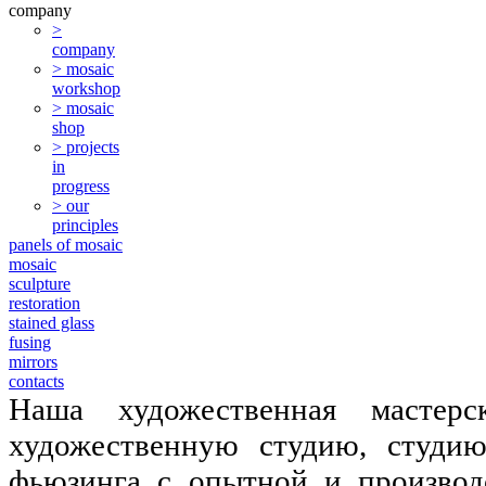
company
>
company
> mosaic
workshop
> mosaic
shop
> projects
in
progress
> our
principles
panels of mosaic
mosaic
sculpture
restoration
stained glass
fusing
mirrors
contacts
Наша художественная мастер
художественную студию, студию
фьюзинга с опытной и производ