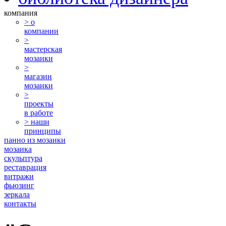
компания
> о
компании
>
мастерская
мозаики
>
магазин
мозаики
>
проекты
в работе
> наши
принципы
панно из мозаики
мозаика
скульптура
реставрация
витражи
фьюзинг
зеркала
контакты