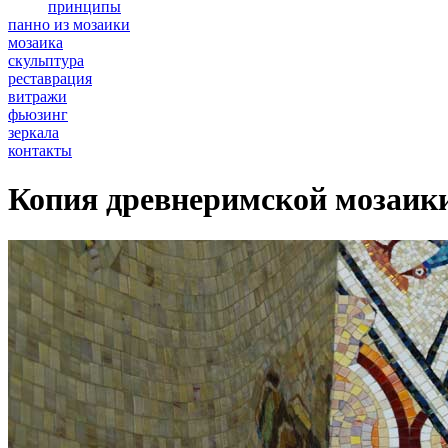
принципы
панно из мозаики
мозаика
скульптура
реставрация
витражи
фьюзинг
зеркала
контакты
Копия древнеримской мозаики