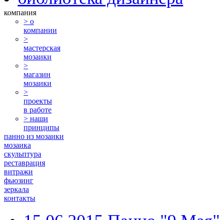
компания
> о
компании
>
мастерская
мозаики
>
магазин
мозаики
>
проекты
в работе
> наши
принципы
панно из мозаики
мозаика
скульптура
реставрация
витражи
фьюзинг
зеркала
контакты